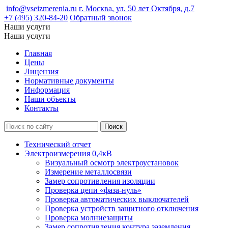
info@vseizmerenia.ru
г. Москва, ул. 50 лет Октября, д.7
+7 (495) 320-84-20
Обратный звонок
Наши услуги
Наши услуги
Главная
Цены
Лицензия
Нормативные документы
Информация
Наши объекты
Контакты
Технический отчет
Электроизмерения 0,4кВ
Визуальный осмотр электроустановок
Измерение металлосвязи
Замер сопротивления изоляции
Проверка цепи «фаза-нуль»
Проверка автоматических выключателей
Проверка устройств защитного отключения
Проверка молниезащиты
Замер сопротивления контура заземления