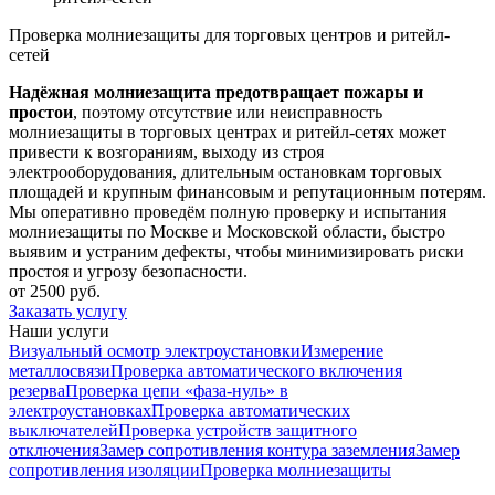
Проверка молниезащиты для торговых центров и ритейл-
сетей
Надёжная молниезащита предотвращает пожары и
простои
, поэтому отсутствие или неисправность
молниезащиты в торговых центрах и ритейл-сетях может
привести к возгораниям, выходу из строя
электрооборудования, длительным остановкам торговых
площадей и крупным финансовым и репутационным потерям.
Мы оперативно проведём полную проверку и испытания
молниезащиты по Москве и Московской области, быстро
выявим и устраним дефекты, чтобы минимизировать риски
простоя и угрозу безопасности.
от 2500 руб.
Заказать услугу
Наши услуги
Визуальный осмотр электроустановки
Измерение
металлосвязи
Проверка автоматического включения
резерва
Проверка цепи «фаза-нуль» в
электроустановках
Проверка автоматических
выключателей
Проверка устройств защитного
отключения
Замер сопротивления контура заземления
Замер
сопротивления изоляции
Проверка молниезащиты