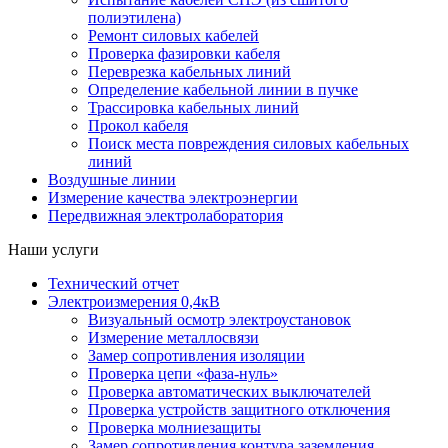
полиэтилена)
Ремонт силовых кабелей
Проверка фазировки кабеля
Переврезка кабельных линий
Определение кабельной линии в пучке
Трассировка кабельных линий
Прокол кабеля
Поиск места повреждения силовых кабельных
линий
Воздушные линии
Измерение качества электроэнергии
Передвижная электролаборатория
Наши услуги
Технический отчет
Электроизмерения 0,4кВ
Визуальный осмотр электроустановок
Измерение металлосвязи
Замер сопротивления изоляции
Проверка цепи «фаза-нуль»
Проверка автоматических выключателей
Проверка устройств защитного отключения
Проверка молниезащиты
Замер сопротивления контура заземления