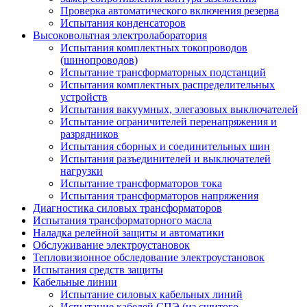
Проверка автоматического включения резерва
Испытания конденсаторов
Высоковольтная электролаборатория
Испытания комплектных токопроводов
(шинопроводов)
Испытание трансформаторных подстанций
Испытания комплектных распределительных
устройств
Испытания вакуумных, элегазовых выключателей
Испытание ограничителей перенапряжения и
разрядников
Испытания сборных и соединительных шин
Испытания разъединителей и выключателей
нагрузки
Испытание трансформаторов тока
Испытания трансформаторов напряжения
Диагностика силовых трансформаторов
Испытания трансформаторного масла
Наладка релейной защиты и автоматики
Обслуживание электроустановок
Тепловизионное обследование электроустановок
Испытания средств защиты
Кабельные линии
Испытание силовых кабельных линий
Испытание кабелей СПЭ (из сшитого