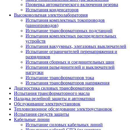
Проверка автоматического включения резерва
Испытания конденсаторов
Высоковольтная электролаборатория
Испытания комплектных токопроводов
(шинопроводов)
Испытание трансформаторных подстанций
Испытания комплектных распределительных
устройств
Испытания вакуумных, элегазовых выключателей
Испытание ограничителей перенапряжения и
разрядников
Испытания сборных и соединительных шин
Испытания разъединителей и выключателей
нагрузки
Испытание трансформаторов тока
Испытания трансформаторов напряжения
Диагностика силовых трансформаторов
Испытания трансформаторного масла
Наладка релейной защиты и автоматики
Обслуживание электроустановок
Тепловизионное обследование электроустановок
Испытания средств защиты
Кабельные линии
Испытание силовых кабельных линий
Испытание кабелей СПЭ (из сшитого