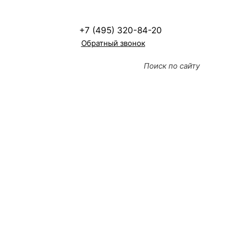
+7 (495) 320-84-20
Обратный звонок
Визуальный осмотр
электроустановки для
промышленных
предприятий
Профилактика предотвратит аварии и простои
Визуальный осмотр электроустановки на
промышленных предприятиях позволяет выявить
скрытые повреждения и отклонения в работе