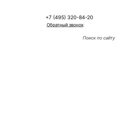
+7 (495) 320-84-20
Обратный звонок
Диагностика
электрооборудования,
электропроводки
Диагностика предотвращает аварии и пожары
,
без регулярной проверки электрооборудования и
электропроводки скрытые дефекты накапливаются
и в любой момент могут вызвать короткое
замыкание, пожар, выход из строя оборудования и