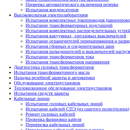
Проверка автоматического включения резерва
Испытания конденсаторов
Высоковольтная электролаборатория
Испытания комплектных токопроводов (шинопрово
Испытание трансформаторных подстанций
Испытания комплектных распределительных устро
Испытания вакуумных, элегазовых выключателей
Испытание ограничителей перенапряжения и разря
Испытания сборных и соединительных шин
Испытания разъединителей и выключателей нагруз
Испытание трансформаторов тока
Испытания трансформаторов напряжения
Диагностика силовых трансформаторов
Испытания трансформаторного масла
Наладка релейной защиты и автоматики
Обслуживание электроустановок
Тепловизионное обследование электроустановок
Испытания средств защиты
Кабельные линии
Испытание силовых кабельных линий
Испытание кабелей СПЭ (из сшитого полиэтилена)
Ремонт силовых кабелей
Проверка фазировки кабеля
Переврезка кабельных линий
Определение кабельной линии в пучке