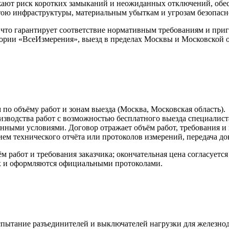
жают риск коротких замыканий и неожиданных отключений, обес
ою инфраструктуры, материальным убыткам и угрозам безопасно
то гарантирует соответствие нормативным требованиям и приго
ории «ВсеИзмерения», выезд в пределах Москвы и Московской 
 по объёму работ и зонам выезда (Москва, Московская область).
водства работ с возможностью бесплатного выезда специалиста
анными условиями. Договор отражает объём работ, требования и 
ем технического отчёта или протоколов измерений, передача до
работ и требования заказчика; окончательная цена согласуется
х и оформляются официальными протоколами.
пытание разъединителей и выключателей нагрузки для железнод