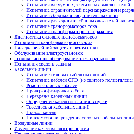
Испытания вакуумных, элегазовых выключателей
Испытание ограничителей перенапряжения и разря
Испытания сборных и соединительных шин
Испытания разъединителей и выключателей нагруз
Испытание трансформаторов тока
Испытания трансформаторов напряжения
Диагностика силовых трансформаторов
Испытания трансформаторного масла
Наладка релейной защиты и автоматики
Обслуживание электроустановок
Тепловизионное обследование электроустановок
Испытания средств защиты
Кабельные линии
Испытание силовых кабельных линий
Испытание кабелей СПЭ (из сшитого полиэтилена)
Ремонт силовых кабелей
Проверка фазировки кабеля
Переврезка кабельных линий
Определение кабельной линии в пучке
Трассировка кабельных линий
Прокол кабеля
Поиск места повреждения силовых кабельных лин
Воздушные линии
Измерение качества электроэнергии
Передвижная электролаборатория