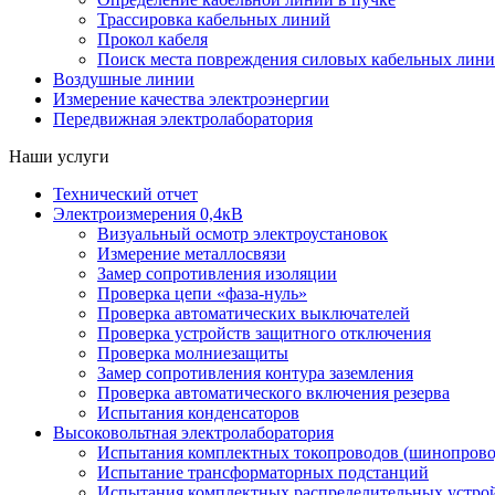
Трассировка кабельных линий
Прокол кабеля
Поиск места повреждения силовых кабельных лин
Воздушные линии
Измерение качества электроэнергии
Передвижная электролаборатория
Наши услуги
Технический отчет
Электроизмерения 0,4кВ
Визуальный осмотр электроустановок
Измерение металлосвязи
Замер сопротивления изоляции
Проверка цепи «фаза-нуль»
Проверка автоматических выключателей
Проверка устройств защитного отключения
Проверка молниезащиты
Замер сопротивления контура заземления
Проверка автоматического включения резерва
Испытания конденсаторов
Высоковольтная электролаборатория
Испытания комплектных токопроводов (шинопрово
Испытание трансформаторных подстанций
Испытания комплектных распределительных устро