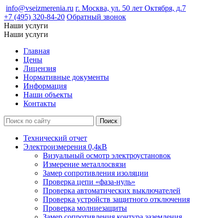
info@vseizmerenia.ru
г. Москва, ул. 50 лет Октября, д.7
+7 (495) 320-84-20
Обратный звонок
Наши услуги
Наши услуги
Главная
Цены
Лицензия
Нормативные документы
Информация
Наши объекты
Контакты
Технический отчет
Электроизмерения 0,4кВ
Визуальный осмотр электроустановок
Измерение металлосвязи
Замер сопротивления изоляции
Проверка цепи «фаза-нуль»
Проверка автоматических выключателей
Проверка устройств защитного отключения
Проверка молниезащиты
Замер сопротивления контура заземления