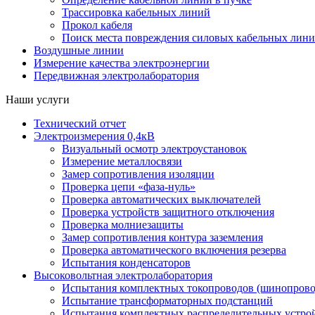
Трассировка кабельных линий
Прокол кабеля
Поиск места повреждения силовых кабельных лин
Воздушные линии
Измерение качества электроэнергии
Передвижная электролаборатория
Наши услуги
Технический отчет
Электроизмерения 0,4кВ
Визуальный осмотр электроустановок
Измерение металлосвязи
Замер сопротивления изоляции
Проверка цепи «фаза-нуль»
Проверка автоматических выключателей
Проверка устройств защитного отключения
Проверка молниезащиты
Замер сопротивления контура заземления
Проверка автоматического включения резерва
Испытания конденсаторов
Высоковольтная электролаборатория
Испытания комплектных токопроводов (шинопрово
Испытание трансформаторных подстанций
Испытания комплектных распределительных устро