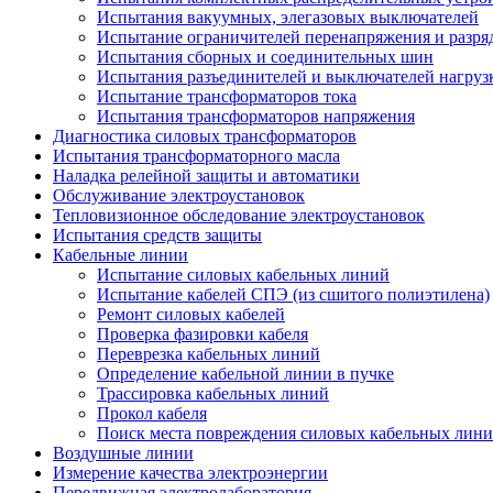
Испытания вакуумных, элегазовых выключателей
Испытание ограничителей перенапряжения и разря
Испытания сборных и соединительных шин
Испытания разъединителей и выключателей нагруз
Испытание трансформаторов тока
Испытания трансформаторов напряжения
Диагностика силовых трансформаторов
Испытания трансформаторного масла
Наладка релейной защиты и автоматики
Обслуживание электроустановок
Тепловизионное обследование электроустановок
Испытания средств защиты
Кабельные линии
Испытание силовых кабельных линий
Испытание кабелей СПЭ (из сшитого полиэтилена)
Ремонт силовых кабелей
Проверка фазировки кабеля
Переврезка кабельных линий
Определение кабельной линии в пучке
Трассировка кабельных линий
Прокол кабеля
Поиск места повреждения силовых кабельных лин
Воздушные линии
Измерение качества электроэнергии
Передвижная электролаборатория