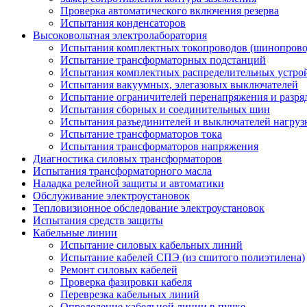
Проверка автоматического включения резерва
Испытания конденсаторов
Высоковольтная электролаборатория
Испытания комплектных токопроводов (шинопрово
Испытание трансформаторных подстанций
Испытания комплектных распределительных устро
Испытания вакуумных, элегазовых выключателей
Испытание ограничителей перенапряжения и разря
Испытания сборных и соединительных шин
Испытания разъединителей и выключателей нагруз
Испытание трансформаторов тока
Испытания трансформаторов напряжения
Диагностика силовых трансформаторов
Испытания трансформаторного масла
Наладка релейной защиты и автоматики
Обслуживание электроустановок
Тепловизионное обследование электроустановок
Испытания средств защиты
Кабельные линии
Испытание силовых кабельных линий
Испытание кабелей СПЭ (из сшитого полиэтилена)
Ремонт силовых кабелей
Проверка фазировки кабеля
Переврезка кабельных линий
Определение кабельной линии в пучке