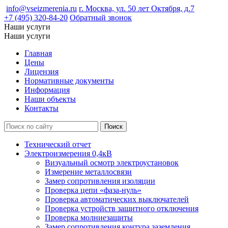
info@vseizmerenia.ru
г. Москва, ул. 50 лет Октября, д.7
+7 (495) 320-84-20
Обратный звонок
Наши услуги
Наши услуги
Главная
Цены
Лицензия
Нормативные документы
Информация
Наши объекты
Контакты
Технический отчет
Электроизмерения 0,4кВ
Визуальный осмотр электроустановок
Измерение металлосвязи
Замер сопротивления изоляции
Проверка цепи «фаза-нуль»
Проверка автоматических выключателей
Проверка устройств защитного отключения
Проверка молниезащиты
Замер сопротивления контура заземления