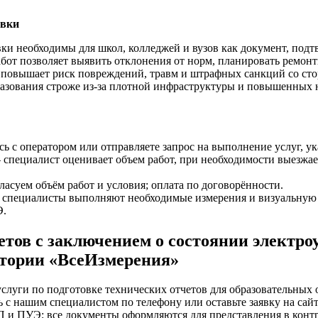
овки
вки необходимы для школ, колледжей и вузов как документ, по
от позволяет выявить отклонения от норм, планировать ремонты
а повышает риск повреждений, травм и штрафных санкций со ст
бразования строже из‑за плотной инфраструктуры и повышенных 
сь с оператором или отправляете запрос на выполнение услуг, ук
специалист оценивает объем работ, при необходимости выезжает
асуем объём работ и условия; оплата по договорённости.
— специалисты выполняют необходимые измерения и визуальную 
Э.
етов с заключением о состоянии электро
атории «ВсеИзмерения»
луги по подготовке технических отчетов для образовательных 
с нашим специалистом по телефону или оставьте заявку на сайт
П и ПУЭ; все документы оформляются для представления в кон