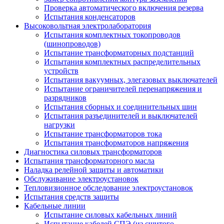
Проверка автоматического включения резерва
Испытания конденсаторов
Высоковольтная электролаборатория
Испытания комплектных токопроводов
(шинопроводов)
Испытание трансформаторных подстанций
Испытания комплектных распределительных
устройств
Испытания вакуумных, элегазовых выключателей
Испытание ограничителей перенапряжения и
разрядников
Испытания сборных и соединительных шин
Испытания разъединителей и выключателей
нагрузки
Испытание трансформаторов тока
Испытания трансформаторов напряжения
Диагностика силовых трансформаторов
Испытания трансформаторного масла
Наладка релейной защиты и автоматики
Обслуживание электроустановок
Тепловизионное обследование электроустановок
Испытания средств защиты
Кабельные линии
Испытание силовых кабельных линий
Испытание кабелей СПЭ (из сшитого