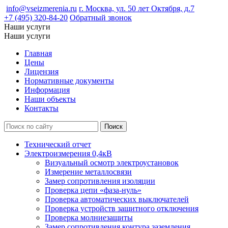
info@vseizmerenia.ru
г. Москва, ул. 50 лет Октября, д.7
+7 (495) 320-84-20
Обратный звонок
Наши услуги
Наши услуги
Главная
Цены
Лицензия
Нормативные документы
Информация
Наши объекты
Контакты
Технический отчет
Электроизмерения 0,4кВ
Визуальный осмотр электроустановок
Измерение металлосвязи
Замер сопротивления изоляции
Проверка цепи «фаза-нуль»
Проверка автоматических выключателей
Проверка устройств защитного отключения
Проверка молниезащиты
Замер сопротивления контура заземления