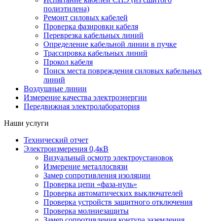
полиэтилена)
Ремонт силовых кабелей
Проверка фазировки кабеля
Переврезка кабельных линий
Определение кабельной линии в пучке
Трассировка кабельных линий
Прокол кабеля
Поиск места повреждения силовых кабельных
линий
Воздушные линии
Измерение качества электроэнергии
Передвижная электролаборатория
Наши услуги
Технический отчет
Электроизмерения 0,4кВ
Визуальный осмотр электроустановок
Измерение металлосвязи
Замер сопротивления изоляции
Проверка цепи «фаза-нуль»
Проверка автоматических выключателей
Проверка устройств защитного отключения
Проверка молниезащиты
Замер сопротивления контура заземления