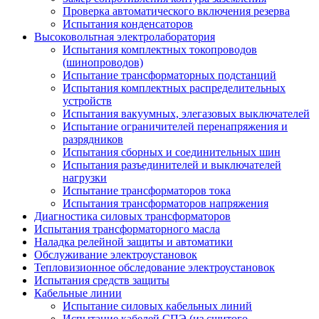
Проверка автоматического включения резерва
Испытания конденсаторов
Высоковольтная электролаборатория
Испытания комплектных токопроводов
(шинопроводов)
Испытание трансформаторных подстанций
Испытания комплектных распределительных
устройств
Испытания вакуумных, элегазовых выключателей
Испытание ограничителей перенапряжения и
разрядников
Испытания сборных и соединительных шин
Испытания разъединителей и выключателей
нагрузки
Испытание трансформаторов тока
Испытания трансформаторов напряжения
Диагностика силовых трансформаторов
Испытания трансформаторного масла
Наладка релейной защиты и автоматики
Обслуживание электроустановок
Тепловизионное обследование электроустановок
Испытания средств защиты
Кабельные линии
Испытание силовых кабельных линий
Испытание кабелей СПЭ (из сшитого