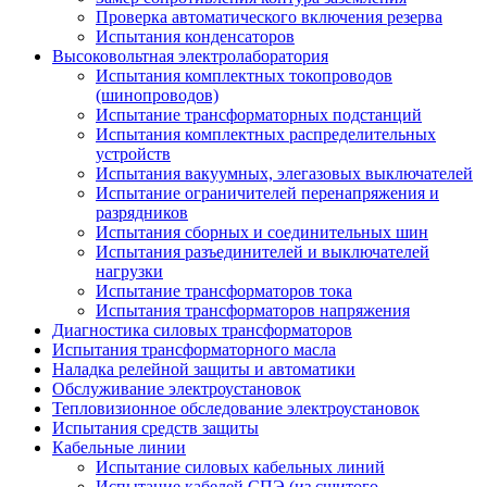
Проверка автоматического включения резерва
Испытания конденсаторов
Высоковольтная электролаборатория
Испытания комплектных токопроводов
(шинопроводов)
Испытание трансформаторных подстанций
Испытания комплектных распределительных
устройств
Испытания вакуумных, элегазовых выключателей
Испытание ограничителей перенапряжения и
разрядников
Испытания сборных и соединительных шин
Испытания разъединителей и выключателей
нагрузки
Испытание трансформаторов тока
Испытания трансформаторов напряжения
Диагностика силовых трансформаторов
Испытания трансформаторного масла
Наладка релейной защиты и автоматики
Обслуживание электроустановок
Тепловизионное обследование электроустановок
Испытания средств защиты
Кабельные линии
Испытание силовых кабельных линий
Испытание кабелей СПЭ (из сшитого