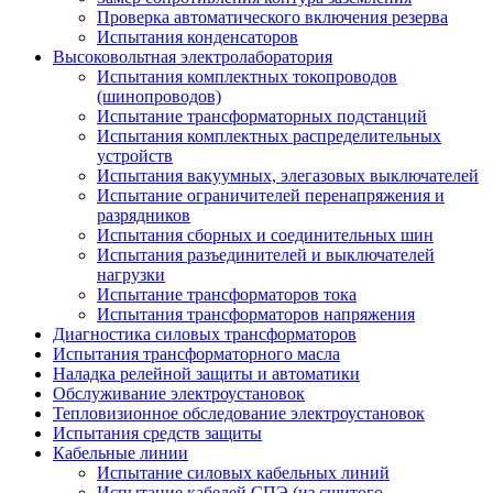
Проверка автоматического включения резерва
Испытания конденсаторов
Высоковольтная электролаборатория
Испытания комплектных токопроводов
(шинопроводов)
Испытание трансформаторных подстанций
Испытания комплектных распределительных
устройств
Испытания вакуумных, элегазовых выключателей
Испытание ограничителей перенапряжения и
разрядников
Испытания сборных и соединительных шин
Испытания разъединителей и выключателей
нагрузки
Испытание трансформаторов тока
Испытания трансформаторов напряжения
Диагностика силовых трансформаторов
Испытания трансформаторного масла
Наладка релейной защиты и автоматики
Обслуживание электроустановок
Тепловизионное обследование электроустановок
Испытания средств защиты
Кабельные линии
Испытание силовых кабельных линий
Испытание кабелей СПЭ (из сшитого