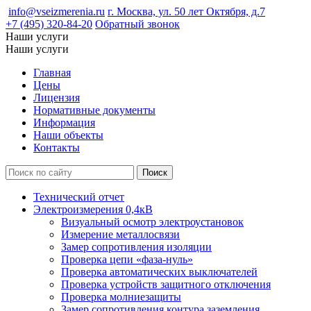
info@vseizmerenia.ru
г. Москва, ул. 50 лет Октября, д.7
+7 (495) 320-84-20
Обратный звонок
Наши услуги
Наши услуги
Главная
Цены
Лицензия
Нормативные документы
Информация
Наши объекты
Контакты
Технический отчет
Электроизмерения 0,4кВ
Визуальный осмотр электроустановок
Измерение металлосвязи
Замер сопротивления изоляции
Проверка цепи «фаза-нуль»
Проверка автоматических выключателей
Проверка устройств защитного отключения
Проверка молниезащиты
Замер сопротивления контура заземления