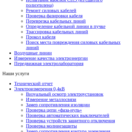
полиэтилена)
Ремонт силовых кабелей
Проверка фазировки кабеля
Переврезка кабельных линий
Определение кабельной линии в пучке
Трассировка кабельных линий
Прокол кабеля
Поиск места повреждения силовых кабельных
линий
Воздушные линии
Измерение качества электроэнергии
Передвижная электролаборатория
Наши услуги
Технический отчет
Электроизмерения 0,4кВ
Визуальный осмотр электроустановок
Измерение металлосвязи
Замер сопротивления изоляции
Проверка цепи «фаза-нуль»
Проверка автоматических выключателей
Проверка устройств защитного отключения
Проверка молниезащиты
Замер сопротивления контура заземления