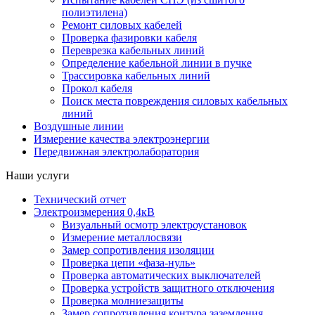
полиэтилена)
Ремонт силовых кабелей
Проверка фазировки кабеля
Переврезка кабельных линий
Определение кабельной линии в пучке
Трассировка кабельных линий
Прокол кабеля
Поиск места повреждения силовых кабельных
линий
Воздушные линии
Измерение качества электроэнергии
Передвижная электролаборатория
Наши услуги
Технический отчет
Электроизмерения 0,4кВ
Визуальный осмотр электроустановок
Измерение металлосвязи
Замер сопротивления изоляции
Проверка цепи «фаза-нуль»
Проверка автоматических выключателей
Проверка устройств защитного отключения
Проверка молниезащиты
Замер сопротивления контура заземления