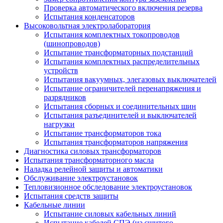
Проверка автоматического включения резерва
Испытания конденсаторов
Высоковольтная электролаборатория
Испытания комплектных токопроводов
(шинопроводов)
Испытание трансформаторных подстанций
Испытания комплектных распределительных
устройств
Испытания вакуумных, элегазовых выключателей
Испытание ограничителей перенапряжения и
разрядников
Испытания сборных и соединительных шин
Испытания разъединителей и выключателей
нагрузки
Испытание трансформаторов тока
Испытания трансформаторов напряжения
Диагностика силовых трансформаторов
Испытания трансформаторного масла
Наладка релейной защиты и автоматики
Обслуживание электроустановок
Тепловизионное обследование электроустановок
Испытания средств защиты
Кабельные линии
Испытание силовых кабельных линий
Испытание кабелей СПЭ (из сшитого