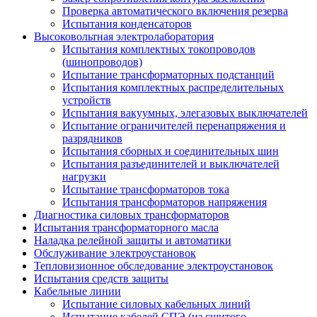
Проверка автоматического включения резерва
Испытания конденсаторов
Высоковольтная электролаборатория
Испытания комплектных токопроводов
(шинопроводов)
Испытание трансформаторных подстанций
Испытания комплектных распределительных
устройств
Испытания вакуумных, элегазовых выключателей
Испытание ограничителей перенапряжения и
разрядников
Испытания сборных и соединительных шин
Испытания разъединителей и выключателей
нагрузки
Испытание трансформаторов тока
Испытания трансформаторов напряжения
Диагностика силовых трансформаторов
Испытания трансформаторного масла
Наладка релейной защиты и автоматики
Обслуживание электроустановок
Тепловизионное обследование электроустановок
Испытания средств защиты
Кабельные линии
Испытание силовых кабельных линий
Испытание кабелей СПЭ (из сшитого