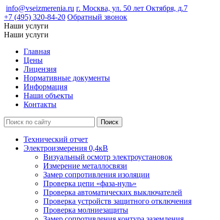
info@vseizmerenia.ru
г. Москва, ул. 50 лет Октября, д.7
+7 (495) 320-84-20
Обратный звонок
Наши услуги
Наши услуги
Главная
Цены
Лицензия
Нормативные документы
Информация
Наши объекты
Контакты
Технический отчет
Электроизмерения 0,4кВ
Визуальный осмотр электроустановок
Измерение металлосвязи
Замер сопротивления изоляции
Проверка цепи «фаза-нуль»
Проверка автоматических выключателей
Проверка устройств защитного отключения
Проверка молниезащиты
Замер сопротивления контура заземления