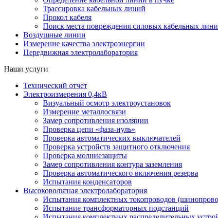
Трассировка кабельных линий
Прокол кабеля
Поиск места повреждения силовых кабельных лин
Воздушные линии
Измерение качества электроэнергии
Передвижная электролаборатория
Наши услуги
Технический отчет
Электроизмерения 0,4кВ
Визуальный осмотр электроустановок
Измерение металлосвязи
Замер сопротивления изоляции
Проверка цепи «фаза-нуль»
Проверка автоматических выключателей
Проверка устройств защитного отключения
Проверка молниезащиты
Замер сопротивления контура заземления
Проверка автоматического включения резерва
Испытания конденсаторов
Высоковольтная электролаборатория
Испытания комплектных токопроводов (шинопрово
Испытание трансформаторных подстанций
Испытания комплектных распределительных устро