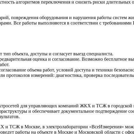
ектность алгоритмов переключения и снизить риски длительных
арий, повреждения оборудования и нарушения работы систем ж
орами. Все работы выполняются в соответствии с требованиями
т тип объекта, доступы и согласует выезд специалиста.
редварительная оценка и согласование. Возможно бесплатное вы
абот.
огласование объема работ, условий доступа и техники безопасно
ли протоколов измерений: диагностика, проверка последователь
ектросетей для управляющих компаний ЖКХ и ТСЖ в городской 
раструктуры и обеспечивает документальное подтверждение со
ультатов.
Х и ТСЖ в Москве, в электролаборатории «ВсеИзмерения» можн
оведут работы на объекте в Москве и Московской области с офо