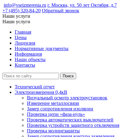
info@vseizmerenia.ru
г. Москва, ул. 50 лет Октября, д.7
+7 (495) 320-84-20
Обратный звонок
Наши услуги
Наши услуги
Главная
Цены
Лицензия
Нормативные документы
Информация
Наши объекты
Контакты
Технический отчет
Электроизмерения 0,4кВ
Визуальный осмотр электроустановок
Измерение металлосвязи
Замер сопротивления изоляции
Проверка цепи «фаза-нуль»
Проверка автоматических выключателей
Проверка устройств защитного отключения
Проверка молниезащиты
Замер сопротивления контура заземления