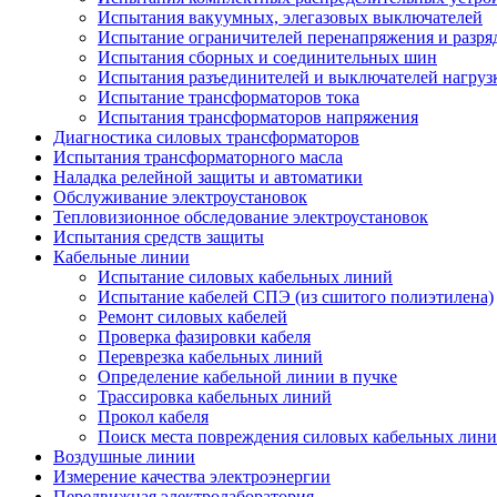
Испытания вакуумных, элегазовых выключателей
Испытание ограничителей перенапряжения и разря
Испытания сборных и соединительных шин
Испытания разъединителей и выключателей нагруз
Испытание трансформаторов тока
Испытания трансформаторов напряжения
Диагностика силовых трансформаторов
Испытания трансформаторного масла
Наладка релейной защиты и автоматики
Обслуживание электроустановок
Тепловизионное обследование электроустановок
Испытания средств защиты
Кабельные линии
Испытание силовых кабельных линий
Испытание кабелей СПЭ (из сшитого полиэтилена)
Ремонт силовых кабелей
Проверка фазировки кабеля
Переврезка кабельных линий
Определение кабельной линии в пучке
Трассировка кабельных линий
Прокол кабеля
Поиск места повреждения силовых кабельных лин
Воздушные линии
Измерение качества электроэнергии
Передвижная электролаборатория