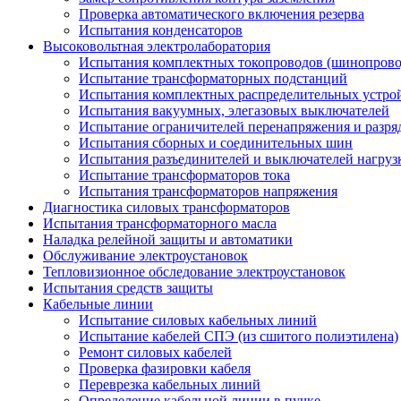
Проверка автоматического включения резерва
Испытания конденсаторов
Высоковольтная электролаборатория
Испытания комплектных токопроводов (шинопрово
Испытание трансформаторных подстанций
Испытания комплектных распределительных устро
Испытания вакуумных, элегазовых выключателей
Испытание ограничителей перенапряжения и разря
Испытания сборных и соединительных шин
Испытания разъединителей и выключателей нагруз
Испытание трансформаторов тока
Испытания трансформаторов напряжения
Диагностика силовых трансформаторов
Испытания трансформаторного масла
Наладка релейной защиты и автоматики
Обслуживание электроустановок
Тепловизионное обследование электроустановок
Испытания средств защиты
Кабельные линии
Испытание силовых кабельных линий
Испытание кабелей СПЭ (из сшитого полиэтилена)
Ремонт силовых кабелей
Проверка фазировки кабеля
Переврезка кабельных линий
Определение кабельной линии в пучке