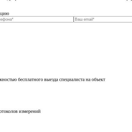
тацию
жностью бесплатного выезда специалиста на объект
ротоколов измерений