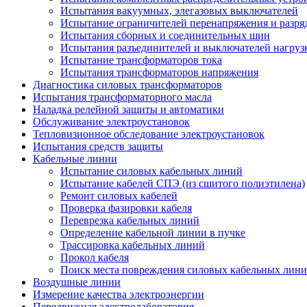
Испытания вакуумных, элегазовых выключателей
Испытание ограничителей перенапряжения и разря
Испытания сборных и соединительных шин
Испытания разъединителей и выключателей нагруз
Испытание трансформаторов тока
Испытания трансформаторов напряжения
Диагностика силовых трансформаторов
Испытания трансформаторного масла
Наладка релейной защиты и автоматики
Обслуживание электроустановок
Тепловизионное обследование электроустановок
Испытания средств защиты
Кабельные линии
Испытание силовых кабельных линий
Испытание кабелей СПЭ (из сшитого полиэтилена)
Ремонт силовых кабелей
Проверка фазировки кабеля
Переврезка кабельных линий
Определение кабельной линии в пучке
Трассировка кабельных линий
Прокол кабеля
Поиск места повреждения силовых кабельных лин
Воздушные линии
Измерение качества электроэнергии
Передвижная электролаборатория