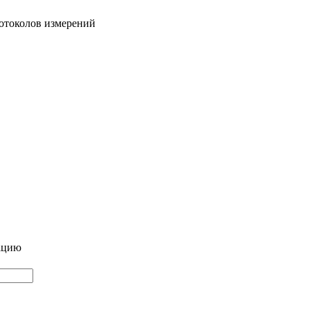
ротоколов измерений
тацию