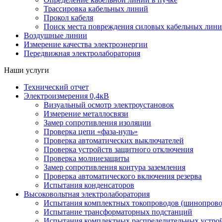
Трассировка кабельных линий
Прокол кабеля
Поиск места повреждения силовых кабельных лин
Воздушные линии
Измерение качества электроэнергии
Передвижная электролаборатория
Наши услуги
Технический отчет
Электроизмерения 0,4кВ
Визуальный осмотр электроустановок
Измерение металлосвязи
Замер сопротивления изоляции
Проверка цепи «фаза-нуль»
Проверка автоматических выключателей
Проверка устройств защитного отключения
Проверка молниезащиты
Замер сопротивления контура заземления
Проверка автоматического включения резерва
Испытания конденсаторов
Высоковольтная электролаборатория
Испытания комплектных токопроводов (шинопрово
Испытание трансформаторных подстанций
Испытания комплектных распределительных устро