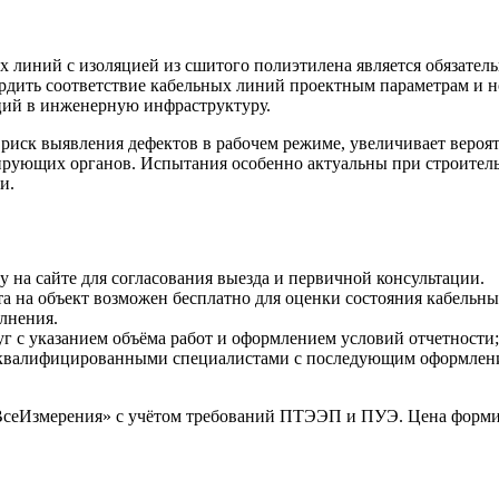
 линий с изоляцией из сшитого полиэтилена является обязател
рдить соответствие кабельных линий проектным параметрам и 
иций в инженерную инфраструктуру.
иск выявления дефектов в рабочем режиме, увеличивает вероят
ирующих органов. Испытания особенно актуальны при строитель
и.
у на сайте для согласования выезда и первичной консультации.
а на объект возможен бесплатно для оценки состояния кабельны
лнения.
уг с указанием объёма работ и оформлением условий отчетности;
 квалифицированными специалистами с последующим оформление
ВсеИзмерения» с учётом требований ПТЭЭП и ПУЭ. Цена формиру