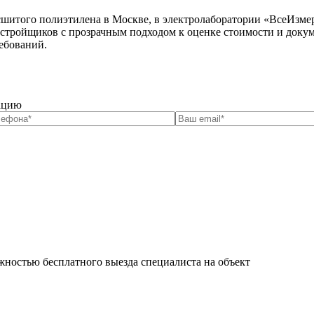
сшитого полиэтилена в Москве, в электролаборатории «ВсеИзмер
стройщиков с прозрачным подходом к оценке стоимости и докуме
ебований.
тацию
жностью бесплатного выезда специалиста на объект