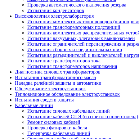
Проверка автоматического включения резерва
Испытания конденсаторов
Высоковольтная электролаборатория
Испытания комплектных токопроводов (шинопрово
Испытание трансформаторных подстанций
Испытания комплектных распределительных устро
Испытания вакуумных, элегазовых выключателей
Испытание ограничителей перенапряжения и разря
Испытания сборных и соединительных шин
Испытания разъединителей и выключателей нагруз
Испытание трансформаторов тока
Испытания трансформаторов напряжения
Диагностика силовых трансформаторов
Испытания трансформаторного масла
Наладка релейной защиты и автоматики
Обслуживание электроустановок
Тепловизионное обследование электроустановок
Испытания средств защиты
Кабельные линии
Испытание силовых кабельных линий
Испытание кабелей СПЭ (из сшитого полиэтилена)
Ремонт силовых кабелей
Проверка фазировки кабеля
Переврезка кабельных линий
Определение кабельной линии в пучке