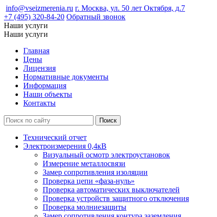
info@vseizmerenia.ru
г. Москва, ул. 50 лет Октября, д.7
+7 (495) 320-84-20
Обратный звонок
Наши услуги
Наши услуги
Главная
Цены
Лицензия
Нормативные документы
Информация
Наши объекты
Контакты
Технический отчет
Электроизмерения 0,4кВ
Визуальный осмотр электроустановок
Измерение металлосвязи
Замер сопротивления изоляции
Проверка цепи «фаза-нуль»
Проверка автоматических выключателей
Проверка устройств защитного отключения
Проверка молниезащиты
Замер сопротивления контура заземления