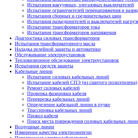
Испытания вакуумных, элегазовых выключателей
Испытание ограничителей перенапряжения и разря
Испытания сборных и соединительных шин
Испытания разъединителей и выключателей нагруз
Испытание трансформаторов тока
Испытания трансформаторов напряжения
Диагностика силовых трансформаторов
Испытания трансформаторного масла
Наладка релейной защиты и автоматики
Обслуживание электроустановок
Тепловизионное обследование электроустановок
Испытания средств защиты
Кабельные линии
Испытание силовых кабельных линий
Испытание кабелей СПЭ (из сшитого полиэтилена)
Ремонт силовых кабелей
Проверка фазировки кабеля
Переврезка кабельных линий
Определение кабельной линии в пучке
Трассировка кабельных линий
Прокол кабеля
Поиск места повреждения силовых кабельных лин
Воздушные линии
Измерение качества электроэнергии
Передвижная электролаборатория