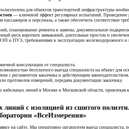
полиэтилена для объектов транспортной инфраструктуры необх
остоев
— ключевой эффект регулярных испытаний. Проведение р
 пассажиров и персонала, а также обеспечить соответствие тр
ий, планирование ремонта и замены, документальное подкрепле
ный риск коротких замыканий, длительные простои и увеличен
ЭЭП и ПУЭ, требованиями к эксплуатации железнодорожного и 
рвичной консультации от специалиста.
возможностью бесплатного выезда специалиста на объект для осм
вии с регламентом заказчика и действующим законодательством
или протоколов измерений, передача документации заказчику.
 кабельных линий в Москве и Московской области, привлекая 
 линий с изоляцией из сшитого полиэти
аборатории «ВсеИзмерения»
 заявку на сайте. Мы оперативно организуем выезд специалиста,