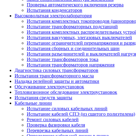
Проверка автоматического включения резерва
Испытания конденсаторов
Высоковольтная электролаборатория
Испытания комплектных токопроводов (шинопрово
Испытание трансформаторных подстанций
Испытания комплектных распределительных устро
Испытания вакуумных, элегазовых выключателей
Испытание ограничителей перенапряжения и разря
Испытания сборных и соединительных шин
Испытания разъединителей и выключателей нагруз
Испытание трансформаторов тока
Испытания трансформаторов напряжения
Диагностика силовых трансформаторов
Испытания трансформаторного масла
Наладка релейной защиты и автоматики
Обслуживание электроустановок
Тепловизионное обследование электроустановок
Испытания средств защиты
Кабельные линии
Испытание силовых кабельных линий
Испытание кабелей СПЭ (из сшитого полиэтилена)
Ремонт силовых кабелей
Проверка фазировки кабеля
Переврезка кабельных линий
Определение кабельной линии в пучке