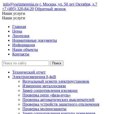
info@vseizmerenia.ru
г. Москва, ул. 50 лет Октября, д.7
+7 (495) 320-84-20
Обратный звонок
Наши услуги
Наши услуги
Главная
Цены
Лицензия
Нормативные документы
Информация
Наши объекты
Контакты
Технический отчет
Электроизмерения 0,4кВ
Визуальный осмотр электроустановок
Измерение металлосвязи
Замер сопротивления изоляции
Проверка цепи «фаза-нуль»
Проверка автоматических выключателей
Проверка устройств защитного отключения
Проверка молниезащиты
Замер сопротивления контура заземления