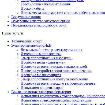
Трассировка кабельных линий
Прокол кабеля
Поиск места повреждения силовых кабельных лин
Воздушные линии
Измерение качества электроэнергии
Передвижная электролаборатория
Наши услуги
Технический отчет
Электроизмерения 0,4кВ
Визуальный осмотр электроустановок
Измерение металлосвязи
Замер сопротивления изоляции
Проверка цепи «фаза-нуль»
Проверка автоматических выключателей
Проверка устройств защитного отключения
Проверка молниезащиты
Замер сопротивления контура заземления
Проверка автоматического включения резерва
Испытания конденсаторов
Высоковольтная электролаборатория
Испытания комплектных токопроводов (шинопрово
Испытание трансформаторных подстанций
Испытания комплектных распределительных устро