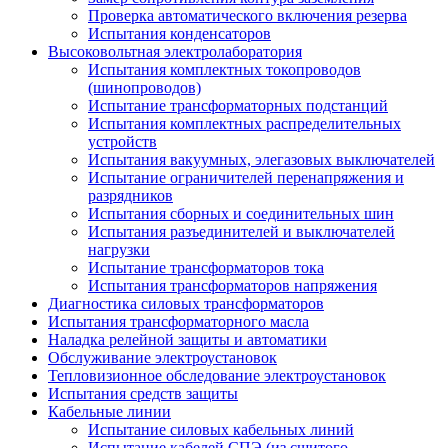
Проверка автоматического включения резерва
Испытания конденсаторов
Высоковольтная электролаборатория
Испытания комплектных токопроводов
(шинопроводов)
Испытание трансформаторных подстанций
Испытания комплектных распределительных
устройств
Испытания вакуумных, элегазовых выключателей
Испытание ограничителей перенапряжения и
разрядников
Испытания сборных и соединительных шин
Испытания разъединителей и выключателей
нагрузки
Испытание трансформаторов тока
Испытания трансформаторов напряжения
Диагностика силовых трансформаторов
Испытания трансформаторного масла
Наладка релейной защиты и автоматики
Обслуживание электроустановок
Тепловизионное обследование электроустановок
Испытания средств защиты
Кабельные линии
Испытание силовых кабельных линий
Испытание кабелей СПЭ (из сшитого