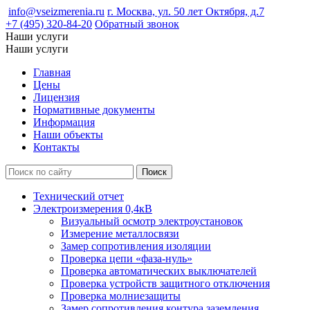
info@vseizmerenia.ru
г. Москва, ул. 50 лет Октября, д.7
+7 (495) 320-84-20
Обратный звонок
Наши услуги
Наши услуги
Главная
Цены
Лицензия
Нормативные документы
Информация
Наши объекты
Контакты
Технический отчет
Электроизмерения 0,4кВ
Визуальный осмотр электроустановок
Измерение металлосвязи
Замер сопротивления изоляции
Проверка цепи «фаза-нуль»
Проверка автоматических выключателей
Проверка устройств защитного отключения
Проверка молниезащиты
Замер сопротивления контура заземления