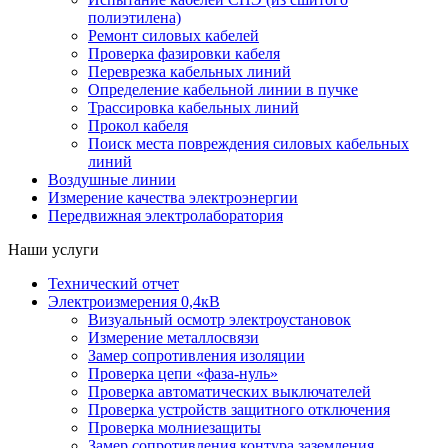
полиэтилена)
Ремонт силовых кабелей
Проверка фазировки кабеля
Переврезка кабельных линий
Определение кабельной линии в пучке
Трассировка кабельных линий
Прокол кабеля
Поиск места повреждения силовых кабельных
линий
Воздушные линии
Измерение качества электроэнергии
Передвижная электролаборатория
Наши услуги
Технический отчет
Электроизмерения 0,4кВ
Визуальный осмотр электроустановок
Измерение металлосвязи
Замер сопротивления изоляции
Проверка цепи «фаза-нуль»
Проверка автоматических выключателей
Проверка устройств защитного отключения
Проверка молниезащиты
Замер сопротивления контура заземления