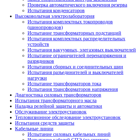
Проверка автоматического включения резерва
Испытания конденсаторов
Высоковольтная электролаборатория
Испытания комплектных токопроводов
(шинопроводов)
Испытание трансформаторных подстанций
Испытания комплектных распределительных
устройств
Испытания вакуумных, элегазовых выключателей
Испытание ограничителей перенапряжения и
разрядников
Испытания сборных и соединительных шин
Испытания разъединителей и выключателей
нагрузки
Испытание трансформаторов тока
Испытания трансформаторов напряжения
Диагностика силовых трансформаторов
Испытания трансформаторного масла
Наладка релейной защиты и автоматики
Обслуживание электроустановок
Тепловизионное обследование электроустановок
Испытания средств защиты
Кабельные линии
Испытание силовых кабельных линий
Испытание кабелей СПЭ (из сшитого