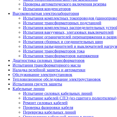
Проверка автоматического включения резерва
Испытания конденсаторов
Высоковольтная электролаборатория
Испытания комплектных токопроводов (шинопрово
Испытание трансформаторных подстанций
Испытания комплектных распределительных устро
Испытания вакуумных, элегазовых выключателей
Испытание ограничителей перенапряжения и разря
Испытания сборных и соединительных шин
Испытания разъединителей и выключателей нагруз
Испытание трансформаторов тока
Испытания трансформаторов напряжения
Диагностика силовых трансформаторов
Испытания трансформаторного масла
Наладка релейной защиты и автоматики
Обслуживание электроустановок
Тепловизионное обследование электроустановок
Испытания средств защиты
Кабельные линии
Испытание силовых кабельных линий
Испытание кабелей СПЭ (из сшитого полиэтилена)
Ремонт силовых кабелей
Проверка фазировки кабеля
Переврезка кабельных линий
Определение кабельной линии в пучке