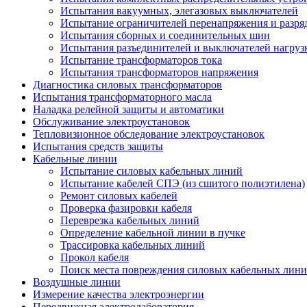
Испытания вакуумных, элегазовых выключателей
Испытание ограничителей перенапряжения и разря
Испытания сборных и соединительных шин
Испытания разъединителей и выключателей нагруз
Испытание трансформаторов тока
Испытания трансформаторов напряжения
Диагностика силовых трансформаторов
Испытания трансформаторного масла
Наладка релейной защиты и автоматики
Обслуживание электроустановок
Тепловизионное обследование электроустановок
Испытания средств защиты
Кабельные линии
Испытание силовых кабельных линий
Испытание кабелей СПЭ (из сшитого полиэтилена)
Ремонт силовых кабелей
Проверка фазировки кабеля
Переврезка кабельных линий
Определение кабельной линии в пучке
Трассировка кабельных линий
Прокол кабеля
Поиск места повреждения силовых кабельных лин
Воздушные линии
Измерение качества электроэнергии
Передвижная электролаборатория