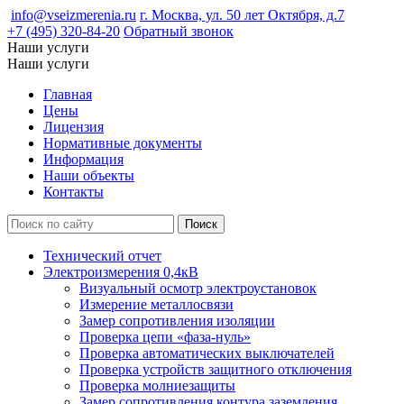
info@vseizmerenia.ru
г. Москва, ул. 50 лет Октября, д.7
+7 (495) 320-84-20
Обратный звонок
Наши услуги
Наши услуги
Главная
Цены
Лицензия
Нормативные документы
Информация
Наши объекты
Контакты
Технический отчет
Электроизмерения 0,4кВ
Визуальный осмотр электроустановок
Измерение металлосвязи
Замер сопротивления изоляции
Проверка цепи «фаза-нуль»
Проверка автоматических выключателей
Проверка устройств защитного отключения
Проверка молниезащиты
Замер сопротивления контура заземления