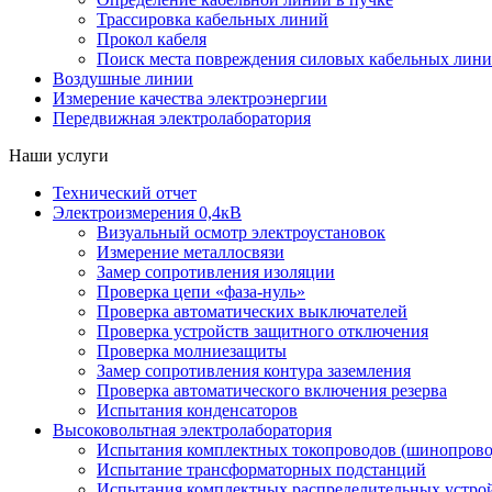
Трассировка кабельных линий
Прокол кабеля
Поиск места повреждения силовых кабельных лин
Воздушные линии
Измерение качества электроэнергии
Передвижная электролаборатория
Наши услуги
Технический отчет
Электроизмерения 0,4кВ
Визуальный осмотр электроустановок
Измерение металлосвязи
Замер сопротивления изоляции
Проверка цепи «фаза-нуль»
Проверка автоматических выключателей
Проверка устройств защитного отключения
Проверка молниезащиты
Замер сопротивления контура заземления
Проверка автоматического включения резерва
Испытания конденсаторов
Высоковольтная электролаборатория
Испытания комплектных токопроводов (шинопрово
Испытание трансформаторных подстанций
Испытания комплектных распределительных устро