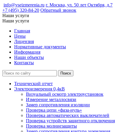
info@vseizmerenia.ru
г. Москва, ул. 50 лет Октября, д.7
+7 (495) 320-84-20
Обратный звонок
Наши услуги
Наши услуги
Главная
Цены
Лицензия
Нормативные документы
Информация
Наши объекты
Контакты
Технический отчет
Электроизмерения 0,4кВ
Визуальный осмотр электроустановок
Измерение металлосвязи
Замер сопротивления изоляции
Проверка цепи «фаза-нуль»
Проверка автоматических выключателей
Проверка устройств защитного отключения
Проверка молниезащиты
Замер сопротивления контура заземления