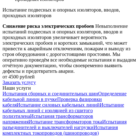
Испытание подвесных и опорных изоляторов, вводов,
проходных изоляторов
Снижение риска электрических пробоев
Невыполнение
испытаний подвесных и опорных изоляторов, вводов и
проходных изоляторов увеличивает вероятность
электрических пробоев и коротких замыканий, что может
привести к аварийным отключениям, пожарам и выводу из
строя оборудования с дорогостоящими простоями. Мы
оперативно проведём все необходимые испытания и выдадим
отчётную документацию, чтобы своевременно выявить
дефекты и предотвратить аварии.
от 4500 рублей
Заказать услугу
Наши услуги
Испытания сборных и соединительных шин
Определение
кабельной линии в пучке
Проверка фазировки
кабеля
Испытание силовых кабельных линий
Испытание
кабельных линий с изоляцией из сшитого
полиэтилена
Испытания трансформаторов
напряжения
Испытание трансформаторов тока
Испытания
разъединителей и выключателей нагрузки
Испытания
комплектных токопроводов (шинопроводов)