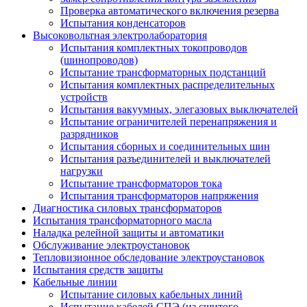
Проверка автоматического включения резерва
Испытания конденсаторов
Высоковольтная электролаборатория
Испытания комплектных токопроводов
(шинопроводов)
Испытание трансформаторных подстанций
Испытания комплектных распределительных
устройств
Испытания вакуумных, элегазовых выключателей
Испытание ограничителей перенапряжения и
разрядников
Испытания сборных и соединительных шин
Испытания разъединителей и выключателей
нагрузки
Испытание трансформаторов тока
Испытания трансформаторов напряжения
Диагностика силовых трансформаторов
Испытания трансформаторного масла
Наладка релейной защиты и автоматики
Обслуживание электроустановок
Тепловизионное обследование электроустановок
Испытания средств защиты
Кабельные линии
Испытание силовых кабельных линий
Испытание кабелей СПЭ (из сшитого