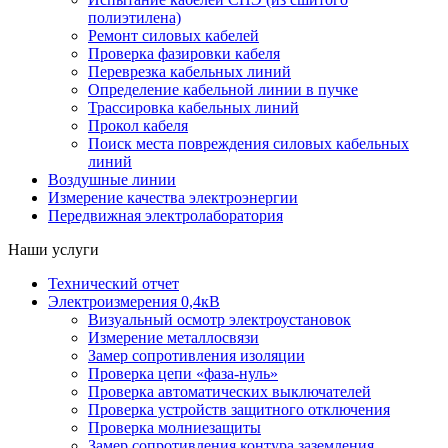
полиэтилена)
Ремонт силовых кабелей
Проверка фазировки кабеля
Переврезка кабельных линий
Определение кабельной линии в пучке
Трассировка кабельных линий
Прокол кабеля
Поиск места повреждения силовых кабельных
линий
Воздушные линии
Измерение качества электроэнергии
Передвижная электролаборатория
Наши услуги
Технический отчет
Электроизмерения 0,4кВ
Визуальный осмотр электроустановок
Измерение металлосвязи
Замер сопротивления изоляции
Проверка цепи «фаза-нуль»
Проверка автоматических выключателей
Проверка устройств защитного отключения
Проверка молниезащиты
Замер сопротивления контура заземления