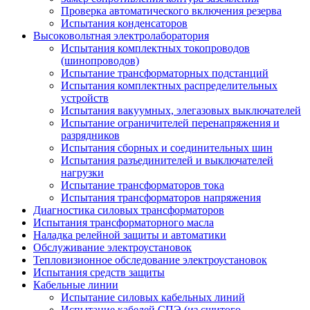
Проверка автоматического включения резерва
Испытания конденсаторов
Высоковольтная электролаборатория
Испытания комплектных токопроводов
(шинопроводов)
Испытание трансформаторных подстанций
Испытания комплектных распределительных
устройств
Испытания вакуумных, элегазовых выключателей
Испытание ограничителей перенапряжения и
разрядников
Испытания сборных и соединительных шин
Испытания разъединителей и выключателей
нагрузки
Испытание трансформаторов тока
Испытания трансформаторов напряжения
Диагностика силовых трансформаторов
Испытания трансформаторного масла
Наладка релейной защиты и автоматики
Обслуживание электроустановок
Тепловизионное обследование электроустановок
Испытания средств защиты
Кабельные линии
Испытание силовых кабельных линий
Испытание кабелей СПЭ (из сшитого