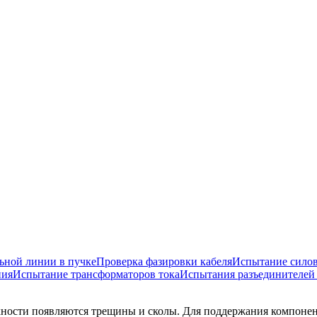
ьной линии в пучке
Проверка фазировки кабеля
Испытание сило
ния
Испытание трансформаторов тока
Испытания разъединителей
хности появляются трещины и сколы. Для поддержания компоне