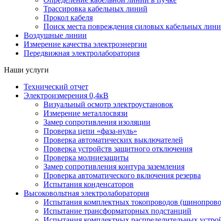
Трассировка кабельных линий
Прокол кабеля
Поиск места повреждения силовых кабельных лин
Воздушные линии
Измерение качества электроэнергии
Передвижная электролаборатория
Наши услуги
Технический отчет
Электроизмерения 0,4кВ
Визуальный осмотр электроустановок
Измерение металлосвязи
Замер сопротивления изоляции
Проверка цепи «фаза-нуль»
Проверка автоматических выключателей
Проверка устройств защитного отключения
Проверка молниезащиты
Замер сопротивления контура заземления
Проверка автоматического включения резерва
Испытания конденсаторов
Высоковольтная электролаборатория
Испытания комплектных токопроводов (шинопрово
Испытание трансформаторных подстанций
Испытания комплектных распределительных устро