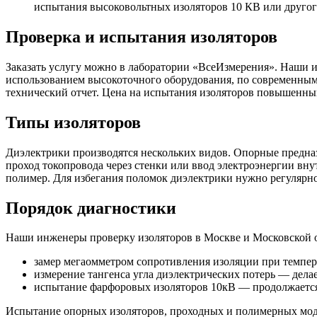
испытания высоковольтных изоляторов 10 КВ или другог
Проверка и испытания изоляторов
Заказать услугу можно в лаборатории «ВсеИзмерения». Наши 
использованием высокоточного оборудования, по современны
технический отчет. Цена на испытания изоляторов повышенны
Типы изоляторов
Диэлектрики производятся нескольких видов. Опорные предн
проход токопровода через стенки или ввод электроэнергии вн
полимер. Для избегания поломок диэлектрики нужно регулярн
Порядок диагностики
Наши инженеры проверку изоляторов в Москве и Московской
замер мегаомметром сопротивления изоляции при темпера
измерение тангенса угла диэлектрических потерь — делае
испытание фарфоровых изоляторов 10кВ — продолжаетс
Испытание опорных изоляторов, проходных и полимерных модел