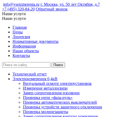
info@vseizmerenia.ru
г. Москва, ул. 50 лет Октября, д.7
+7 (495) 320-84-20
Обратный звонок
Наши услуги
Наши услуги
Главная
Цены
Лицензия
Нормативные документы
Информация
Наши объекты
Контакты
Технический отчет
Электроизмерения 0,4кВ
Визуальный осмотр электроустановок
Измерение металлосвязи
Замер сопротивления изоляции
Проверка цепи «фаза-нуль»
Проверка автоматических выключателей
Проверка устройств защитного отключения
Проверка молниезащиты
Замер сопротивления контура заземления