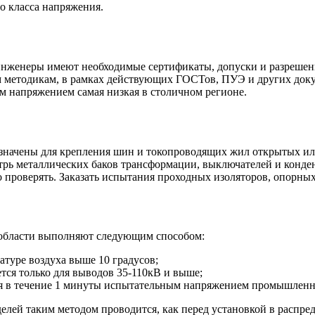
о класса напряжения.
инженеры имеют необходимые сертификаты, допуски и разрешени
м методикам, в рамках действующих ГОСТов, ПУЭ и других док
м напряжением самая низкая в столичном регионе.
азначены для крепления шин и токопроводящих жил открытых и
утрь металлических баков трансформации, выключателей и конд
о проверять. Заказать испытания проходных изоляторов, опорн
 области выполняют следующим способом:
туре воздуха выше 10 градусов;
тся только для выводов 35-110кВ и выше;
я в течение 1 минуты испытательным напряжением промышленн
ей таким методом проводится, как перед установкой в распреде