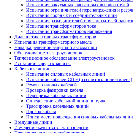
Испытания вакуумных, элегазовых выключателей
Испытание ограничителей перенапряжения и разря
Испытания сборных и соединительных шин
Испытания разъединителей и выключателей нагруз
Испытание трансформаторов тока
Испытания трансформаторов напряжения
Диагностика силовых трансформаторов
Испытания трансформаторного масла
Наладка релейной защиты и автоматики
Обслуживание электроустановок
Тепловизионное обследование электроустановок
Испытания средств защиты
Кабельные линии
Испытание силовых кабельных линий
Испытание кабелей СПЭ (из сшитого полиэтилена)
Ремонт силовых кабелей
Проверка фазировки кабеля
Переврезка кабельных линий
Определение кабельной линии в пучке
Трассировка кабельных линий
Прокол кабеля
Поиск места повреждения силовых кабельных лин
Воздушные линии
Измерение качества электроэнергии
Передвижная электролаборатория