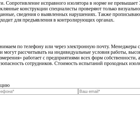
аги. Сопротивление исправного изолятора в норме не превышае
Стеклянные конструкции специалисты проверяют только визуаль
е данные, сведения о выявленных нарушениях. Также прописыва
дходит для предъявления в контролирующих органах.
инимаем по телефону или через электронную почту. Менеджеры с
 могут рассчитывать на индивидуальные условия работы, высоко
змерения»
работает с предприятиями всех форм собственности, 
зопасность сотрудников. Стоимость испытаний проходных изолят
тацию