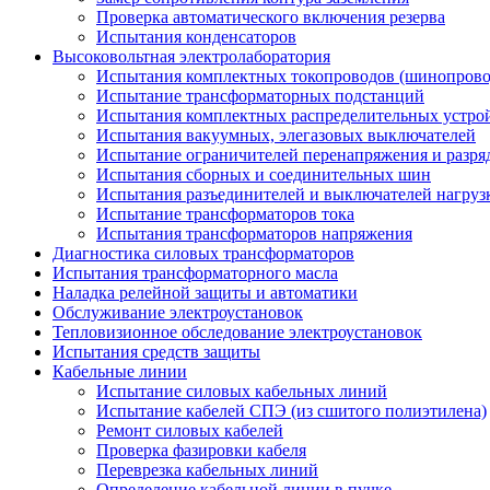
Проверка автоматического включения резерва
Испытания конденсаторов
Высоковольтная электролаборатория
Испытания комплектных токопроводов (шинопрово
Испытание трансформаторных подстанций
Испытания комплектных распределительных устро
Испытания вакуумных, элегазовых выключателей
Испытание ограничителей перенапряжения и разря
Испытания сборных и соединительных шин
Испытания разъединителей и выключателей нагруз
Испытание трансформаторов тока
Испытания трансформаторов напряжения
Диагностика силовых трансформаторов
Испытания трансформаторного масла
Наладка релейной защиты и автоматики
Обслуживание электроустановок
Тепловизионное обследование электроустановок
Испытания средств защиты
Кабельные линии
Испытание силовых кабельных линий
Испытание кабелей СПЭ (из сшитого полиэтилена)
Ремонт силовых кабелей
Проверка фазировки кабеля
Переврезка кабельных линий
Определение кабельной линии в пучке