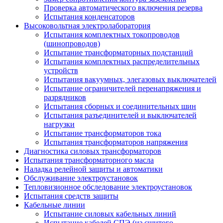
Проверка автоматического включения резерва
Испытания конденсаторов
Высоковольтная электролаборатория
Испытания комплектных токопроводов
(шинопроводов)
Испытание трансформаторных подстанций
Испытания комплектных распределительных
устройств
Испытания вакуумных, элегазовых выключателей
Испытание ограничителей перенапряжения и
разрядников
Испытания сборных и соединительных шин
Испытания разъединителей и выключателей
нагрузки
Испытание трансформаторов тока
Испытания трансформаторов напряжения
Диагностика силовых трансформаторов
Испытания трансформаторного масла
Наладка релейной защиты и автоматики
Обслуживание электроустановок
Тепловизионное обследование электроустановок
Испытания средств защиты
Кабельные линии
Испытание силовых кабельных линий
Испытание кабелей СПЭ (из сшитого