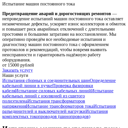
Испытание машин постоянного тока
Предотвращение аварий и дорогостоящих ремонтов
—
непроведение испытаний машин постоянного тока оставляет
незамеченные дефекты, ускоряет износ коллекторов и обмоток
и повышает риск аварийных отключений с длительными
простоями и большими затратами на восстановление. Мы
оперативно проведём все необходимые испытания и
диагностику машин постоянного тока с оформлением
протоколов и рекомендаций, чтобы вовремя выявить
неисправности и гарантировать надёжную работу
оборудования.
от 15000 рублей
Заказать услугу
Наши услуги
Испытания сборных и соединительных шин
Определение
кабельной линии в пучке
Проверка фазировки
кабеля
Испытание силовых кабельных линий
Испытание
кабельных линий с изоляцией из сшитого
полиэтилена
Испытания трансформаторов
напряжения
Испытание трансформаторов тока
Испытания
разъединителей и выключателей нагрузки
Испытания
комплектных токопроводов (шинопроводов)