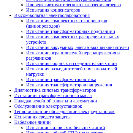
Проверка автоматического включения резерва
Испытания конденсаторов
Высоковольтная электролаборатория
Испытания комплектных токопроводов
(шинопроводов)
Испытание трансформаторных подстанций
Испытания комплектных распределительных
устройств
Испытания вакуумных, элегазовых выключателей
Испытание ограничителей перенапряжения и
разрядников
Испытания сборных и соединительных шин
Испытания разъединителей и выключателей
нагрузки
Испытание трансформаторов тока
Испытания трансформаторов напряжения
Диагностика силовых трансформаторов
Испытания трансформаторного масла
Наладка релейной защиты и автоматики
Обслуживание электроустановок
Тепловизионное обследование электроустановок
Испытания средств защиты
Кабельные линии
Испытание силовых кабельных линий
Испытание кабелей СПЭ (из сшитого