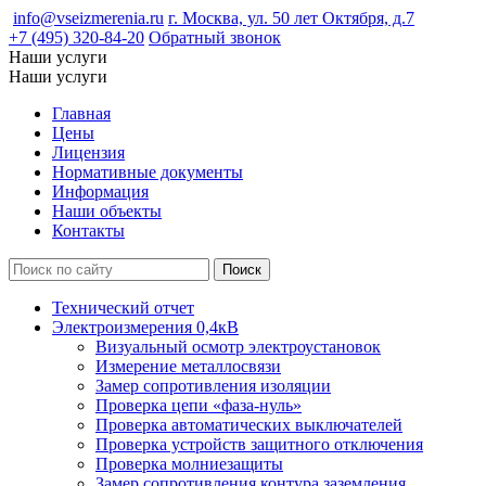
info@vseizmerenia.ru
г. Москва, ул. 50 лет Октября, д.7
+7 (495) 320-84-20
Обратный звонок
Наши услуги
Наши услуги
Главная
Цены
Лицензия
Нормативные документы
Информация
Наши объекты
Контакты
Технический отчет
Электроизмерения 0,4кВ
Визуальный осмотр электроустановок
Измерение металлосвязи
Замер сопротивления изоляции
Проверка цепи «фаза-нуль»
Проверка автоматических выключателей
Проверка устройств защитного отключения
Проверка молниезащиты
Замер сопротивления контура заземления