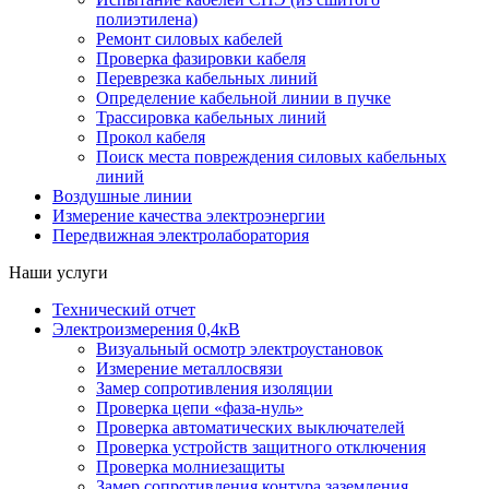
полиэтилена)
Ремонт силовых кабелей
Проверка фазировки кабеля
Переврезка кабельных линий
Определение кабельной линии в пучке
Трассировка кабельных линий
Прокол кабеля
Поиск места повреждения силовых кабельных
линий
Воздушные линии
Измерение качества электроэнергии
Передвижная электролаборатория
Наши услуги
Технический отчет
Электроизмерения 0,4кВ
Визуальный осмотр электроустановок
Измерение металлосвязи
Замер сопротивления изоляции
Проверка цепи «фаза-нуль»
Проверка автоматических выключателей
Проверка устройств защитного отключения
Проверка молниезащиты
Замер сопротивления контура заземления