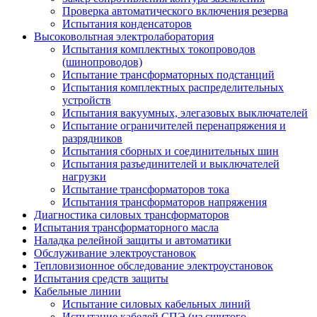
Проверка автоматического включения резерва
Испытания конденсаторов
Высоковольтная электролаборатория
Испытания комплектных токопроводов
(шинопроводов)
Испытание трансформаторных подстанций
Испытания комплектных распределительных
устройств
Испытания вакуумных, элегазовых выключателей
Испытание ограничителей перенапряжения и
разрядников
Испытания сборных и соединительных шин
Испытания разъединителей и выключателей
нагрузки
Испытание трансформаторов тока
Испытания трансформаторов напряжения
Диагностика силовых трансформаторов
Испытания трансформаторного масла
Наладка релейной защиты и автоматики
Обслуживание электроустановок
Тепловизионное обследование электроустановок
Испытания средств защиты
Кабельные линии
Испытание силовых кабельных линий
Испытание кабелей СПЭ (из сшитого