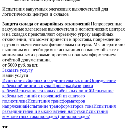
Испытания вакуумных элегазовых выключателей для
логистических центров и складов
Защита склада от аварийных отключений
Непроверенные
вакуумные элегазовые выключатели в логистических центрах
и на складах представляют серьёзную угрозу аварийных
отключений, что может привести к простоям, повреждению
грузов и значительным финансовым потерям. Мы оперативно
выполним все необходимые испытания на вашем объекте с
минимальными сроками простоя и полным оформлением
отчётной документации.
от 5000 руб. за шт.
Заказать услугу
Наши услуги
Испытания сборных и соединительных шин
Определение
кабельной линии в пучке
Проверка фазировки
кабеля
Испытание силовых кабельных линий
Испытание
кабельных линий с изоляцией из сшитого
полиэтилена
Испытания трансформаторов
напряжения
Испытание трансформаторов тока
Испытания
разъединителей и выключателей нагрузки
Испытания
комплектных токопроводов (шинопроводов)