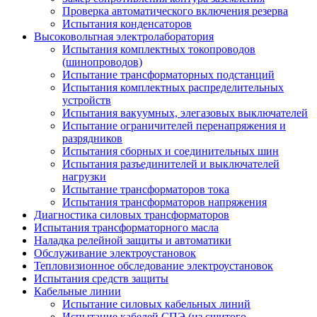
Проверка автоматического включения резерва
Испытания конденсаторов
Высоковольтная электролаборатория
Испытания комплектных токопроводов
(шинопроводов)
Испытание трансформаторных подстанций
Испытания комплектных распределительных
устройств
Испытания вакуумных, элегазовых выключателей
Испытание ограничителей перенапряжения и
разрядников
Испытания сборных и соединительных шин
Испытания разъединителей и выключателей
нагрузки
Испытание трансформаторов тока
Испытания трансформаторов напряжения
Диагностика силовых трансформаторов
Испытания трансформаторного масла
Наладка релейной защиты и автоматики
Обслуживание электроустановок
Тепловизионное обследование электроустановок
Испытания средств защиты
Кабельные линии
Испытание силовых кабельных линий
Испытание кабелей СПЭ (из сшитого