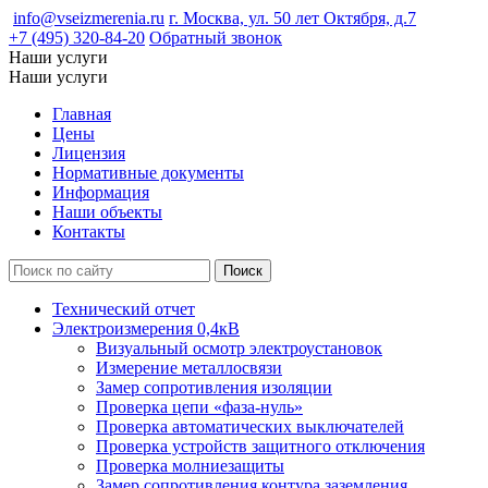
info@vseizmerenia.ru
г. Москва, ул. 50 лет Октября, д.7
+7 (495) 320-84-20
Обратный звонок
Наши услуги
Наши услуги
Главная
Цены
Лицензия
Нормативные документы
Информация
Наши объекты
Контакты
Технический отчет
Электроизмерения 0,4кВ
Визуальный осмотр электроустановок
Измерение металлосвязи
Замер сопротивления изоляции
Проверка цепи «фаза-нуль»
Проверка автоматических выключателей
Проверка устройств защитного отключения
Проверка молниезащиты
Замер сопротивления контура заземления