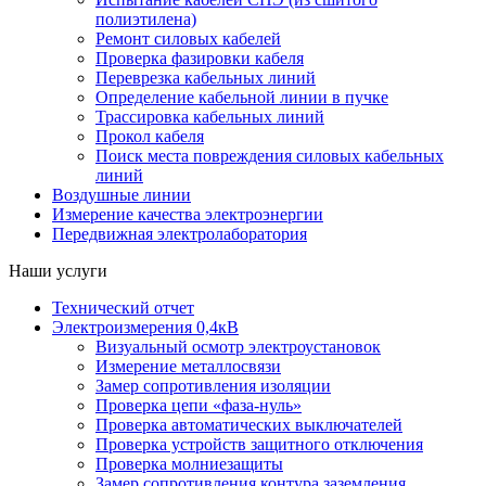
полиэтилена)
Ремонт силовых кабелей
Проверка фазировки кабеля
Переврезка кабельных линий
Определение кабельной линии в пучке
Трассировка кабельных линий
Прокол кабеля
Поиск места повреждения силовых кабельных
линий
Воздушные линии
Измерение качества электроэнергии
Передвижная электролаборатория
Наши услуги
Технический отчет
Электроизмерения 0,4кВ
Визуальный осмотр электроустановок
Измерение металлосвязи
Замер сопротивления изоляции
Проверка цепи «фаза-нуль»
Проверка автоматических выключателей
Проверка устройств защитного отключения
Проверка молниезащиты
Замер сопротивления контура заземления